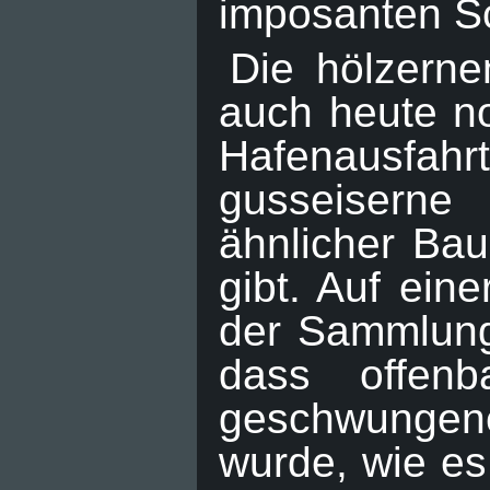
imposanten Sc
Die hölzerne
auch heute n
Hafenausfa
gusseiserne
ähnlicher Ba
gibt. Auf ein
der Sammlung 
dass offen
geschwungen
wurde, wie es