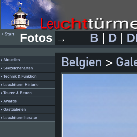
Fotos
B
|
D
|
D
Start
→
Belgien
>
Gal
Aktuelles
Seezeichenarten
Technik & Funktion
Leuchtturm-Historie
Touren & Betten
Awards
Gastgalerien
Leuchtturmliteratur