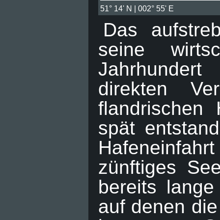
51° 14' N | 002° 55' E
Das aufstre
seine wirts
Jahrhunder
direkten Ve
flandrischen 
spät entstan
Hafeneinfahr
zünftiges Se
bereits lange
auf denen die