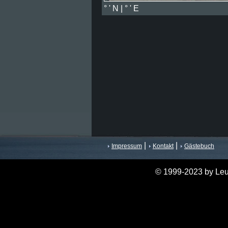
° ' N | ° ' E
|
|
Impressum
Kontakt
Gästebuch
© 1999-2023 by Leu