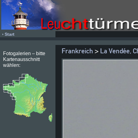
Start
Frankreich
>
La Vendée, C
Fotogalerien – bitte
Kartenausschnitt
wählen: