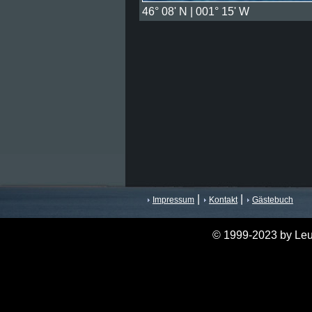
46° 08' N | 001° 15' W
|
|
Impressum
Kontakt
Gästebuch
© 1999-2023 by Leu