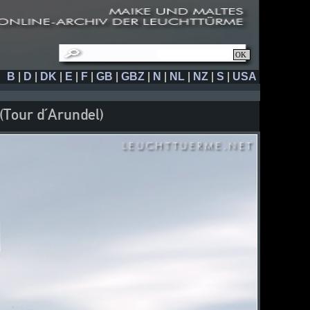
B
|
D
|
DK
|
E
|
F
|
GB
|
GBZ
|
N
|
NL
|
NZ
|
S
|
USA
(Tour d´Arundel)