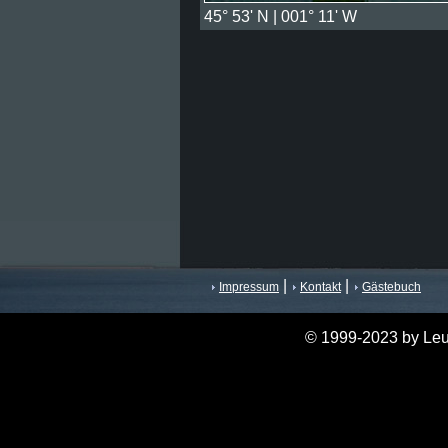
45° 53' N | 001° 11' W
|
|
Impressum
Kontakt
Gästebuch
© 1999-2023 by Leu