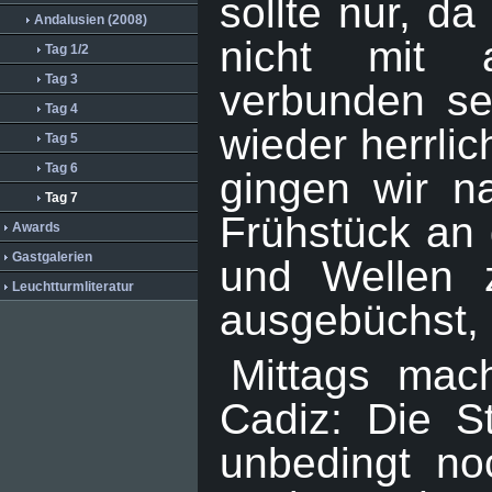
sollte nur, da
Andalusien (2008)
nicht mit a
Tag 1/2
Tag 3
verbunden se
Tag 4
wieder herrli
Tag 5
Tag 6
gingen wir n
Tag 7
Frühstück an 
Awards
Gastgalerien
und Wellen z
Leuchtturmliteratur
ausgebüchst, 
Mittags mac
Cadiz: Die St
unbedingt no