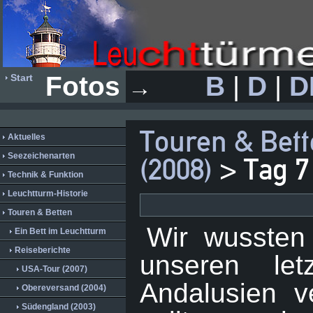
Fotos
B
|
D
|
D
Start
→
Touren & Bet
Aktuelles
Seezeichenarten
(2008)
> Tag 7
Technik & Funktion
Leuchtturm-Historie
Touren & Betten
Wir wussten 
Ein Bett im Leuchtturm
Reiseberichte
unseren let
USA-Tour (2007)
Andalusien v
Obereversand (2004)
Südengland (2003)