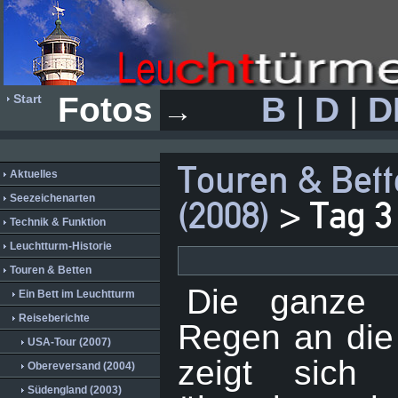
Fotos
B
|
D
|
D
Start
→
Touren & Bet
Aktuelles
Seezeichenarten
(2008)
> Tag 3
Technik & Funktion
Leuchtturm-Historie
Touren & Betten
Die ganze 
Ein Bett im Leuchtturm
Reiseberichte
Regen an die
USA-Tour (2007)
zeigt sich
Obereversand (2004)
Südengland (2003)