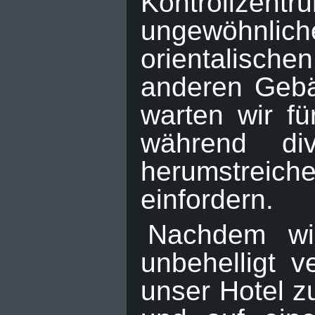
Kontrollze
ungewöhnli
orientalische
anderen Gebä
warten wir fü
während di
herumstrei
einfordern.
Nachdem wi
unbehelligt v
unser Hotel z