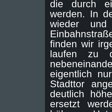
die durch e
werden. In d
wieder und 
Einbahnstra
finden wir i
laufen zu d
nebeneinand
eigentlich nu
Stadttor an
deutlich höh
ersetzt wer