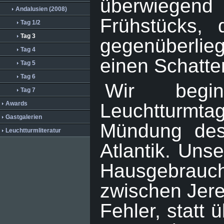
überwiegend
Andalusien (2008)
Frühstücks, 
Tag 1/2
Tag 3
gegenüberli
Tag 4
einen Schatte
Tag 5
Tag 6
Wir begi
Tag 7
Awards
Leuchtturmta
Gastgalerien
Mündung des
Leuchtturmliteratur
Atlantik. Unse
Hausgebrauc
zwischen Jer
Fehler, statt