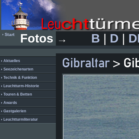
Fotos
B
|
D
|
D
Start
→
Gibraltar
> Gib
Aktuelles
Seezeichenarten
Technik & Funktion
Leuchtturm-Historie
Touren & Betten
Awards
Gastgalerien
Leuchtturmliteratur