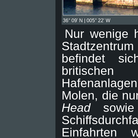
36° 09' N | 005° 22' W
Nur wenige h
Stadtzentru
befindet si
britischen
Hafenanlagen
Molen, die nu
Head
sowie
Schiffsdurch
Einfahrten 