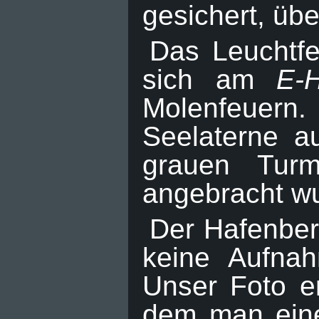
gesichert, übe
Das Leuchtf
sich am
E-
Molenfeuern.
Seelaterne a
grauen Turm
angebracht w
Der Hafenbere
keine Aufna
Unser Foto e
dem man einen