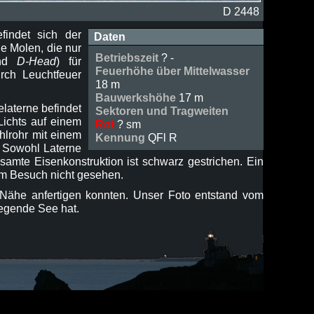
D 2448
findet sich der
Daten
e Molen, die nur
Betriebszeit
? -
nd
D-Head
) für
Feuerhöhe über Mittelwasser
rch Leuchtfeuer
18 m
Bauwerkshöhe
17 m
elaterne befindet
Sektoren und Tragweiten
Lichts auf einem
Rot
? sm
hlrohr mit einem
Kennung
QFl R
. Sowohl Laterne
samte Eisenkonstruktion ist schwarz gestrichen. Ein
em Besuch nicht gesehen.
 Nähe anfertigen konnten. Unser Foto entstand vom
iegende See hat.