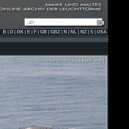
B
|
D
|
DK
|
E
|
F
|
GB
|
GBZ
|
N
|
NL
|
NZ
|
S
|
USA