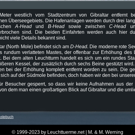
eter westlich vom Stadtzentrum von Gibraltar entfernt be
chen Überseegebiets. Die Hafenanlagen werden durch drei lang
ischen
A-Head
und
B-Head
sowie zwischen
C-Head
u
terbrochen sind. Die beiden Einfahrten werden auch hier du
nicht viele Details bekannt sind.
tar (North Mole) befindet sich am
D-Head
. Die moderne rote Se
es rundum verlatteten Mastes, der offenbar zur Erhöhung des 
t. Bei dem alten Leuchtturm handelt es sich um ein rundes Sta
ößeren Kessel, der zusätzlich durch sechs Beine gestützt wird
en bei der Erhöhung komplett entfernt worden zu sein. Die ge
l sich auf der Südmole befinden, doch haben wir den bei unser
für Besucher gesperrt, so dass wir keine Aufnahmen aus der
on dem man einen großartigen Blick auf Gibraltar und die uml
stebuch
© 1999-2023 by Leuchttuerme.net | M. & M. Werning