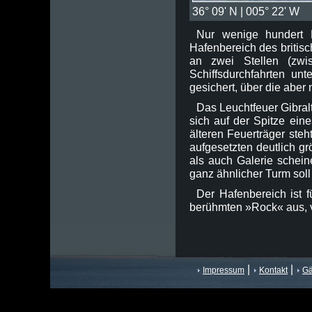
36° 09' N | 005° 22' W
Nur wenige hundert M
Hafenbereich des britis
an zwei Stellen (zw
Schiffsdurchfahrten un
gesichert, über die aber 
Das Leuchtfeuer Gibral
sich auf der Spitze ein
älteren Feuerträger steh
aufgesetzten deutlich gr
als auch Galerie schein
ganz ähnlicher Turm sol
Der Hafenbereich ist 
berühmten »Rock« aus, v
|
|
Impressum
Kontakt
Gä