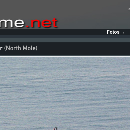
Fotos
→
ar
(North Mole)