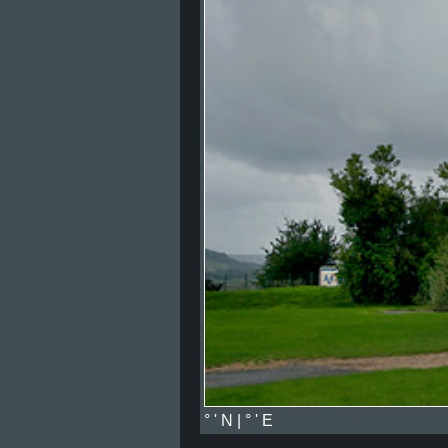
° ' N | ° ' E