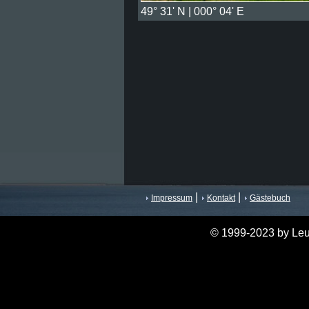
49° 31' N | 000° 04' E
|
|
Impressum
Kontakt
Gästebuch
© 1999-2023 by Leu