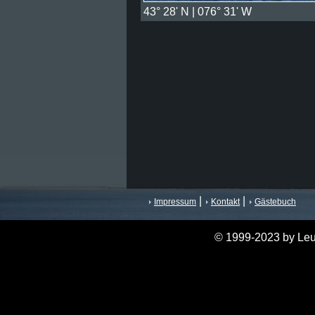
43° 28' N | 076° 31' W
|
|
Impressum
Kontakt
Gästebuch
© 1999-2023 by Leu