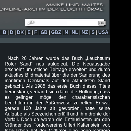
B
|
D
|
DK
|
E
|
F
|
GB
|
GBZ
|
N
|
NL
|
NZ
|
S
|
USA
Nach 20 Jahren wurde das Buch „Leuchtturm
Roter Sand“ neu aufgelegt. Die Neuausgabe
erscheint um etliche Beiträge erweitert und durch
aktuelles Bildmaterial über die der Sanierung des
maritimen Denkmals auf den aktuellsten Stand
gebracht. Als 1985 das erste Buch dieses Titels
herauskam, verband sich damit die Hoffnung, dass
es gelingen möge, den charakteristischen
Leuchtturm in den Außenweser zu retten. Er war
gerade 100 Jahre alt geworden, hatte seine
Aufgabe als Seezeichen erfüllt und ihm drohte der
Verfall. Doch da waren die Enthusiasten um den
Gründer des Fördervereins Ulfert Kaltenstein vor.
Inzwischen hat der Oldtimer eine neue Karriere