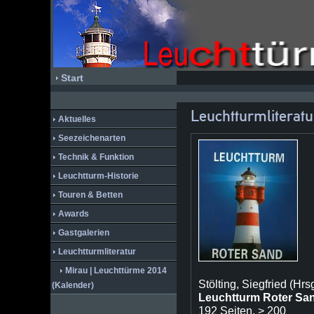
Start
Leuchtturmliteratu
Aktuelles
Seezeichenarten
Technik & Funktion
Leuchtturm-Historie
Touren & Betten
Awards
Gastgalerien
Leuchtturmliteratur
Mirau | Leuchttürme 2014
Stölting, Siegfried (Hrsg
(Kalender)
Leuchtturm Roter Sa
192 Seiten, > 200