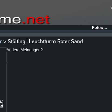
Fotos
→
r
> Stölting | Leuchtturm Roter Sand
Andere Meinungen?
-
.)
nd