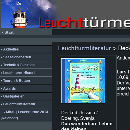
Start
Leuchtturmliteratur
> Deck
Aktuelles
Seezeichenarten
Ander
Technik & Funktion
Lars 
Leuchtturm-Historie
10.09
Touren & Betten
Der Ve
unter
Awards
erreic
Gastgalerien
Leuchtturmliteratur
Mirau | Leuchttürme 2014
Deckert, Jessica /
Doering, Svenja
(Kalender)
Das wunderbare Leben
des kleinen