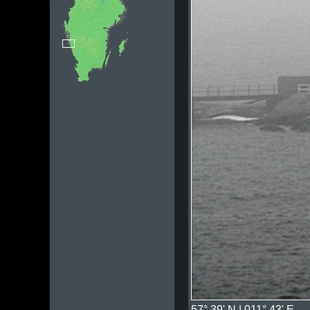
57° 39' N | 011° 43' E