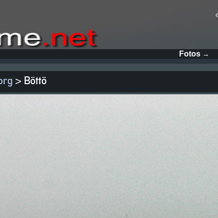
Fotos
→
org
> Böttö