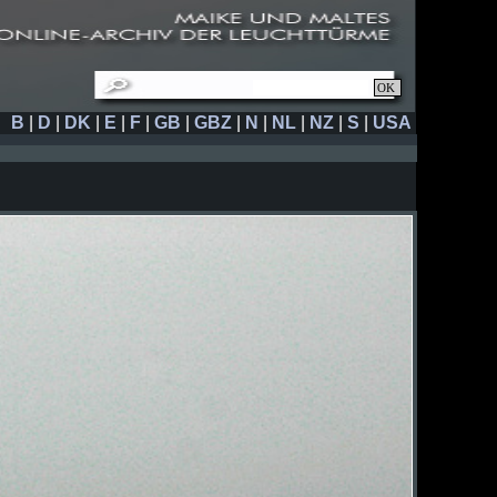
B
|
D
|
DK
|
E
|
F
|
GB
|
GBZ
|
N
|
NL
|
NZ
|
S
|
USA