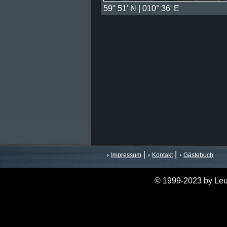
59° 51' N | 010° 36' E
|
|
Impressum
Kontakt
Gästebuch
© 1999-2023 by Leu