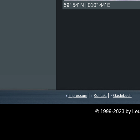
59° 54' N | 010° 44' E
|
|
Impressum
Kontakt
Gästebuch
© 1999-2023 by Leu