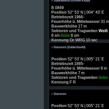
Julianadorp (Groote Kaap)
B 0849
Position
52° 53' N | 004° 43' E
Betriebszeit
1966-
Feuerhöhe ü. Mittelwasser
31 
Bauwerkhöhe
17 m
Sektoren und Tragweiten
Weiß
8 sm
Grün
8 sm
Kennung
Oc WRG 10 sec
Stavoren (Zuiderhoofd)
Position
52° 53' N | 005° 21' E
Betriebszeit
1885-
Feuerhöhe ü. Mittelwasser
8 m
Bauwerkhöhe
7 m
Sektoren und Tragweiten
Grün
Kennung
F R
Stavoren
Position
52° 53' N | 005° 21' E