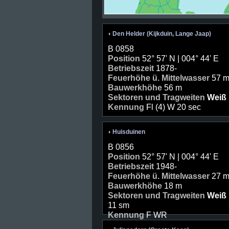
Den Helder (Kijkduin, Lange Jaap)
B 0858
Position
52° 57' N | 004° 44' E
Betriebszeit
1878-
Feuerhöhe ü. Mittelwasser
57 
Bauwerkhöhe
56 m
Sektoren und Tragweiten
Weiß
Kennung
Fl (4) W 20 sec
Huisduinen
B 0856
Position
52° 57' N | 004° 44' E
Betriebszeit
1948-
Feuerhöhe ü. Mittelwasser
27 
Bauwerkhöhe
18 m
Sektoren und Tragweiten
Weiß
11 sm
Kennung
F WR