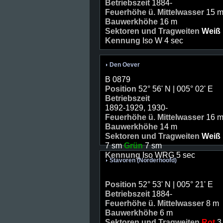
Betriebszeit
1884-
Feuerhöhe ü. Mittelwasser
15 
Bauwerkhöhe
16 m
Sektoren und Tragweiten
Weiß
Kennung
Iso W 4 sec
Den Oever
B 0879
Position
52° 56' N | 005° 02' E
Betriebszeit
1892-1929, 1930-
Feuerhöhe ü. Mittelwasser
16 
Bauwerkhöhe
14 m
Sektoren und Tragweiten
Weiß
7 sm
Grün
7 sm
Kennung
Iso WRG 5 sec
Stavoren (Norderhoofd)
Position
52° 53' N | 005° 21' E
Betriebszeit
1884-
Feuerhöhe ü. Mittelwasser
8 m
Bauwerkhöhe
6 m
Sektoren und Tragweiten
Rot
3