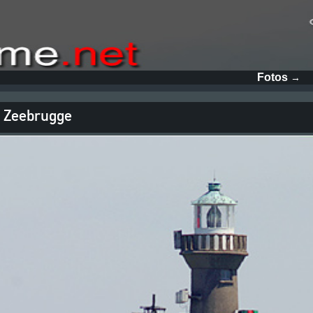
Fotos
→
 Zeebrugge