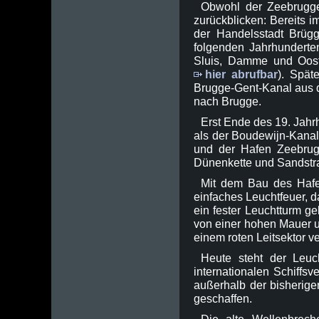
Obwohl der Zeebrugger
zurückblicken: Bereits i
der Handelsstadt Brüg
folgenden Jahrhunderten 
Sluis, Damme und Ooste
hier abrufbar
). Spät
Brugge-Gent-Kanal aus de
nach Brugge.
Erst Ende des 19. Jahr
als der Boudewijn-Kanal
und der Hafen Zeebrugg
Dünenkette und Sandstr
Mit dem Bau des Hafe
einfaches Leuchtfeuer, 
ein fester Leuchtturm g
von einer hohen Mauer u
einem roten Leitsektor v
Heute steht der Leuc
internationalen Schiffs
außerhalb der bisherige
geschaffen.