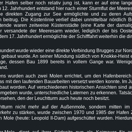
 Hafen selber noch relativ jung ist, kann er auf eine lang
m 12. Jahrhundert entstand hier nach einer Sturmflut der Meere
ge direkten Zugang zur See ermöglichte und zu deren Au
beitrug. Die Küstenlinie verlief dabei unmittelbar nördlich B
nde waren zeitweise Küstenstädte (eine Karte der damalige
er versandete der Meeresarm wieder, lediglich der bis Oost
m 17. Jahrhundert ermöglichte der Schifffahrt weiterhin die di
hundert wurde wieder eine direkte Verbindung Brugges zur Nor
 gebaut wurde. An seiner Mündung südlich von Knokke-Heist 
e, dessen Bau 1899 bereits in vollem Gange war. Wenige J
and.
ns wurden auch zwei Molen errichtet, um den Hafenbereich
das mit den laufenden Bauarbeiten versetzt werden konnte. Im 
ebaut worden. Auf verschiedenen historischen Ansichten sind a
mgeben wurde, unterschiedliche Laternen zu erkennen. Tatsächl
ersehen, den der Leuchtturm auch heute noch besitzt.
htturm nicht mehr auf der Außenmole, sondern mitten im
verkehr zu stärken, wurde zwischen 1970 und 1985 der Hafen 
n Mole (heute: Leopold II-Dam) aufgeschüttet wurden. Hierdurc