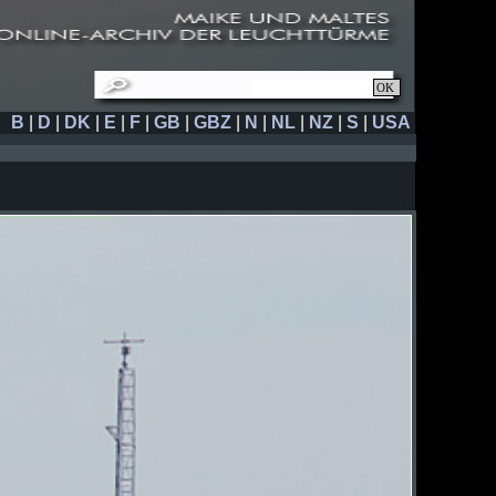
B
|
D
|
DK
|
E
|
F
|
GB
|
GBZ
|
N
|
NL
|
NZ
|
S
|
USA