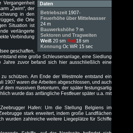
e Vergangenheit
Daten
sarm „Zwirn“, der
Betriebszeit
1907-
fschwung in den
Feuerhöhe über Mittelwasser
rügges, die Orte
24 m
n Situation ist
Bauwerkshöhe
? m
ende verlängerte
Sektoren und Tragweiten
rekte Verbindung
Weiß
20 sm
Rot
18 sm
Kennung
Oc WR 15 sec
dsee geschaffen,
entstand eine große Schleusenanlage, eine Siedlung
ahre zuvor befand sich hier ausschließlich eine
 zu schützen. Am Ende der Westmole entstand ein
Juli 1907 waren die Arbeiten abgeschlossen, und auch
uf dem massiven Betonturm, der später festungsartig
ich wurde das anfängliche Festfeuer später u.a. mit
 Zeebrugger Hafen: Um die Stellung Belgiens im
Zeebrugge stark erweitert, indem große Landflächen
h wurden zahlreiche weitere Liegeplätze für Schiffe