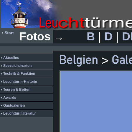
Fotos
B
|
D
|
D
Start
→
Belgien
>
Gal
Aktuelles
Seezeichenarten
Technik & Funktion
Leuchtturm-Historie
Touren & Betten
Awards
Gastgalerien
Leuchtturmliteratur