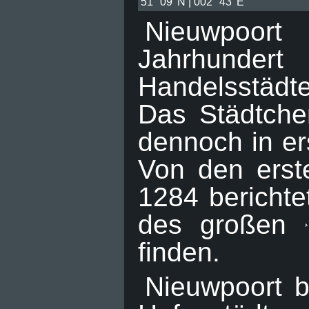
51° 09' N | 002° 43' E
Nieuwpoort
Jahrhundert
Handelsstädt
Das Städtche
dennoch in ers
Von den erst
1284 berichte
des großen
finden.
Nieuwpoort b