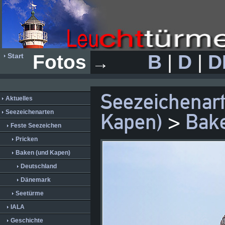
Fotos
B
|
D
|
D
Start
→
Seezeichenar
Aktuelles
Seezeichenarten
Kapen)
>
Bake
Feste Seezeichen
Pricken
Baken (und Kapen)
Deutschland
Dänemark
Seetürme
IALA
Geschichte