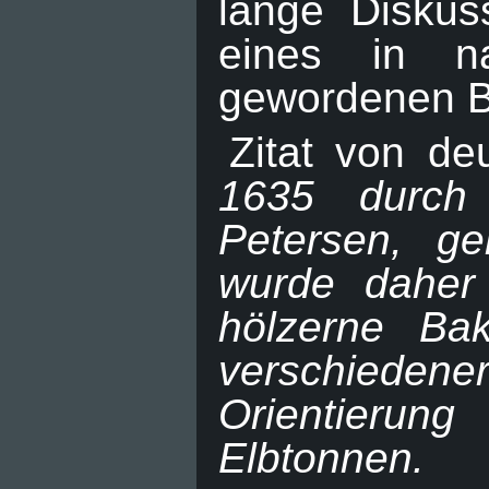
lange Diskus
eines in na
gewordenen B
Zitat von de
1635 durch
Petersen, g
wurde daher
hölzerne Ba
verschiedene
Orientierun
Elbtonnen.