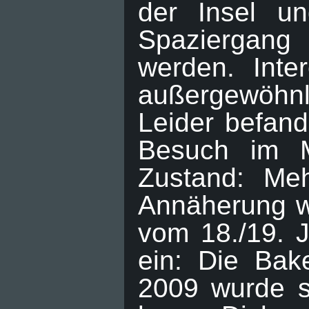
der Insel u
Spaziergang
werden. Inte
außergewöhnli
Leider befan
Besuch im M
Zustand: Meh
Annäherung w
vom 18./19. 
ein: Die Bak
2009 wurde s