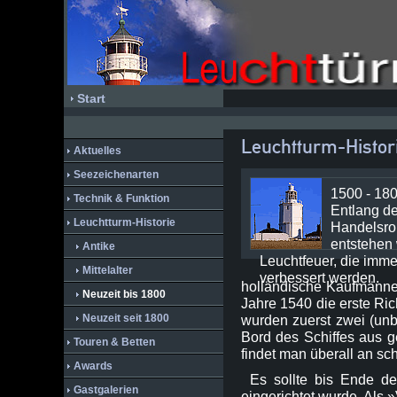
Start
Leuchtturm-Histor
Aktuelles
Seezeichenarten
1500 - 18
Technik & Funktion
Entlang d
Leuchtturm-Historie
Handelsro
entstehen 
Antike
Leuchtfeuer, die imme
Mittelalter
verbessert werden.
holländische Kaufmänne
Neuzeit bis 1800
Jahre 1540 die erste Ri
Neuzeit seit 1800
wurden zuerst zwei (unb
Bord des Schiffes aus g
Touren & Betten
findet man überall an sc
Awards
Es sollte bis Ende d
Gastgalerien
eingerichtet wurde. Als »