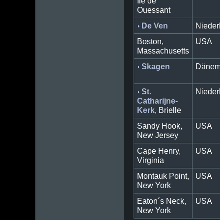
Ile de
Ouessant
De Ven
Nieder
Boston,
USA
Massachusetts
Skagen
Dänem
St.
Nieder
Catharijne-
Kerk
, Brielle
Sandy Hook,
USA
New Jersey
Cape Henry,
USA
Virginia
Montauk Point,
USA
New York
Eaton´s Neck,
USA
New York