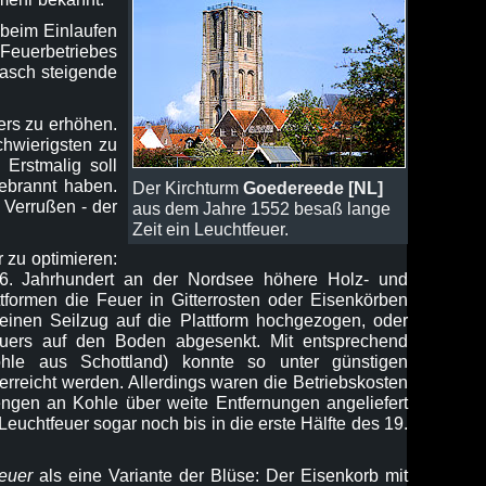
 beim Einlaufen
 Feuerbetriebes
rasch steigende
ers zu erhöhen.
chwierigsten zu
Erstmalig soll
ebrannt haben.
Der Kirchturm
Goedereede [NL]
 Verrußen - der
aus dem Jahre 1552 besaß lange
Zeit ein Leuchtfeuer.
 zu optimieren:
. Jahrhundert an der Nordsee höhere Holz- und
ttformen die Feuer in Gitterrosten oder Eisenkörben
einen Seilzug auf die Plattform hochgezogen, oder
uers auf den Boden abgesenkt. Mit entsprechend
ohle aus Schottland) konnte so unter günstigen
rreicht werden. Allerdings waren die Betriebskosten
gen an Kohle über weite Entfernungen angeliefert
uchtfeuer sogar noch bis in die erste Hälfte des 19.
euer
als eine Variante der Blüse: Der Eisenkorb mit