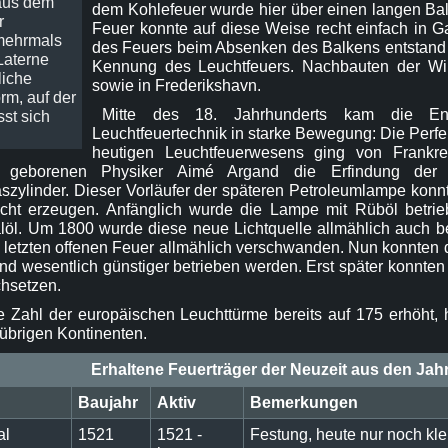
aus dem
dem Kohlefeuer wurde hier über einen langen Ba
r
Feuer konnte auf diese Weise recht einfach in 
mehrmals
des Feuers beim Absenken des Balkens entstand h
Laterne
Kennung des Leuchtfeuers. Nachbauten der Wi
liche
sowie in Frederikshavn.
rm, auf der
Mitte des 18. Jahrhunderts kam die Ent
sst sich
Leuchtfeuertechnik in starke Bewegung: Die Perfe
heutigen Leuchtfeuerwesens ging von Frankr
geborenen Physiker Aimé Argand die Erfindung der 
zylinder. Dieser Vorläufer der späteren Petroleumlampe konnt
icht erzeugen. Anfänglich wurde die Lampe mit Rüböl betrie
löl. Um 1800 wurde diese neue Lichtquelle allmählich auch b
e letzten offenen Feuer allmählich verschwanden. Nun konnten d
d wesentlich günstiger betrieben werden. Erst später konnten 
chsetzen.
e Zahl der europäischen Leuchttürme bereits auf 175 erhöht,
übrigen Kontinenten.
Erhaltene Feuerträger der Neuzeit aus den Jah
Baujahr
Aktiv
Bemerkungen
al
1521
1521 -
Festung, heute nur noch kl