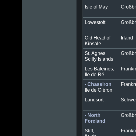
Isle of May
Großbr
Lowestoft
Großbr
Old Head of
Irland
Kinsale
St. Agnes,
Großbr
Scilly Islands
Les Baleines,
Frankr
Ile de Ré
Chassiron
,
Frankr
Ile de Oléron
Landsort
Schwe
North
Großbr
Foreland
Stiff,
Frankr