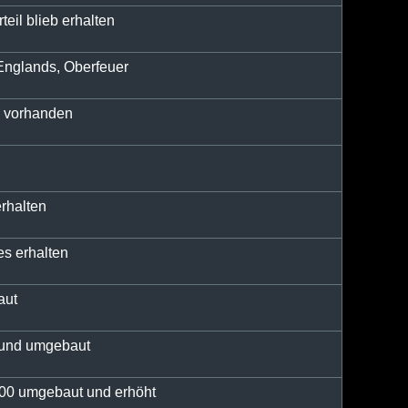
eil blieb erhalten
 Englands, Oberfeuer
h vorhanden
rhalten
es erhalten
aut
 und umgebaut
900 umgebaut und erhöht