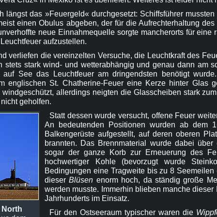
ich längst das »Feuergeld« durchgesetzt: Schiffsführer mussten
eist einen Obulus abgeben, der für die Aufrechterhaltung des
nverhoffte neue Einnahmequelle sorgte mancherorts für eine 
 Leuchtfeuer aufzustellen.
nd verliefen die vereinzelten Versuche, die Leuchtkraft des Feu
n stets stark wind- und wetterabhängig und genau dann am s
 auf See das Leuchtfeuer am dringendsten benötigt wurde. 
englischen St. Chatherine-Feuer eine Kerze hinter Glas g
windgeschützt, allerdings neigten die Glasscheiben stark zum
nicht geholfen.
Statt dessen wurde versucht, offene Feuer weiter
An bedeutenden Positionen wurden ab dem 16
Balkengerüste aufgestellt, auf deren oberen Pla
brannten. Das Brennmaterial wurde dabei über 
sogar der ganze Korb zur Erneuerung des Fe
hochwertiger Kohle (bevorzugt wurde Steink
Bedingungen eine Tragweite bis zu 8 Seemeilen e
dieser
Blüsen
enorm hoch, da ständig große Men
werden musste. Immerhin blieben manche dieser Le
Jahrhunderts im Einsatz.
m
North
Für den Ostseeraum typischer waren die
Wippf