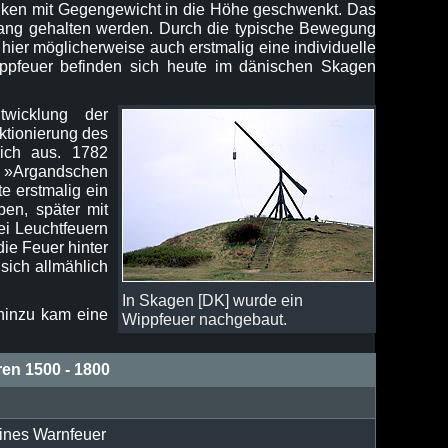
lken mit Gegengewicht in die Höhe geschwenkt. Das
Gang gehalten werden. Durch die typische Bewegung
ier möglicherweise auch erstmalig eine individuelle
ppfeuer befinden sich heute im dänischen Skagen
wicklung der
ktionierung des
eich aus. 1782
»Argandschen
e erstmalig ein
ben, später mit
ei Leuchtfeuern
ie Feuer hinter
sich allmählich
In Skagen [DK] wurde ein
 hinzu kam eine
Wippfeuer nachgebaut.
ren 1500 - 1800
eines Warnfeuer