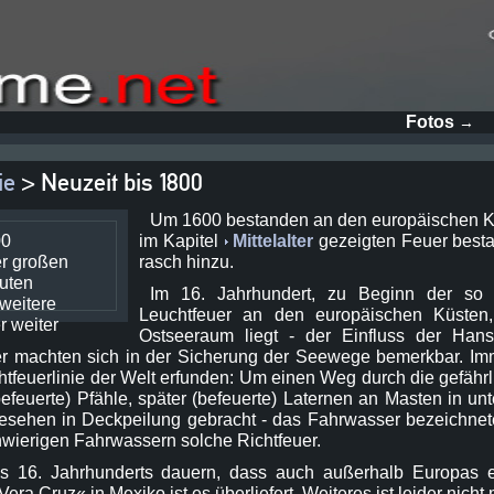
Fotos
→
ie
> Neuzeit bis 1800
Um 1600 bestanden an den europäischen Kü
00
im Kapitel
Mittelalter
gezeigten Feuer besta
er großen
rasch hinzu.
uten
Im 16. Jahrhundert, zu Beginn der so g
weitere
Leuchtfeuer an den europäischen Küsten
r weiter
Ostseeraum liegt - der Einfluss der Han
r machten sich in der Sicherung der Seewege bemerkbar. Im
chtfeuerlinie der Welt erfunden: Um einen Weg durch die gefä
efeuerte) Pfähle, später (befeuerte) Laternen an Masten in un
esehen in Deckpeilung gebracht - das Fahrwasser bezeichnet
hwierigen Fahrwassern solche Richtfeuer.
es 16. Jahrhunderts dauern, dass auch außerhalb Europas e
Vera Cruz« in Mexiko ist es überliefert. Weiteres ist leider nicht