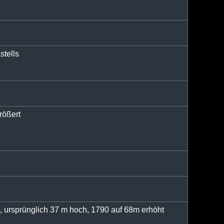
stells
rößert
, ursprünglich 37 m hoch, 1790 auf 68m erhöht