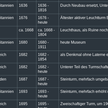
itannien
1636
1636 -
Durch Neubau ersetzt, Untert
1816
itannien
1676
1676 -
Ältester aktiver Leuchtturm
heute
ca. 1668
ca. 1668 -
Leuchthaus, als Ruine noc
1804
itannien
1680
1680 -
heute Museum
1911
eich
1682
1682 -
als Denkmal ohne Laterne e
1854
eich
1682
1682 -
Unterer Teil des Turmschaft
heute
den
1687
1687 -
Steinturm, mehrfach umgeb
heute
itannien
1693
1693 -
Steinturm, mehrfach erhöht
heute
eich
1695
1695 -
Zweischaftiger Turm, um 1