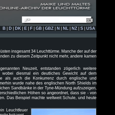
B
|
D
|
DK
|
E
|
F
|
GB
|
GBZ
|
N
|
NL
|
NZ
|
S
|
USA
sten insgesamt 34 Leuchttürme. Manche der auf der
nden zu diesem Zeitpunkt nicht mehr, andere kamen
enannten Neuzeit, entstanden zögerlich weitere
, wobei diesmal ein deutliches Gewicht auf dem
se als auch die Konkurrenz durch englische und
merhin wurde nahe des englischen North Shields im
hrlichen Sandbänke in der Tyne-Mündung aufzuzeigen,
terschiedlichen Höhen so angeordnet, dass sie - von
en. Das Beispiel machte weltweit Schule, und heute
in Leuchtfeuer
 mehr bekannt.