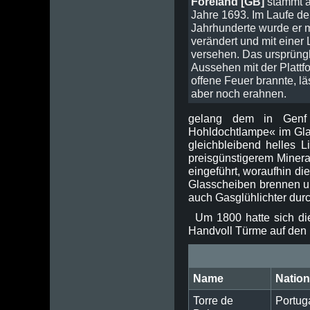
Foreland [GB]
stammt 
Jahre 1693. Im Laufe de
Jahrhunderte wurde er 
verändert und mit einer 
versehen. Das ursprüng
Aussehen mit der Plattfo
offene Feuer brannte, lä
aber noch erahnen.
gelang dem in Genf 
Hohldochtlampe« im Glas
gleichbleibend helles L
preisgünstigerem Minera
eingeführt, woraufhin di
Glasscheiben brennen un
auch Gasglühlichter dur
Um 1800 hatte sich di
Handvoll Türme auf den 
Name
Nation
Torre de
Portug