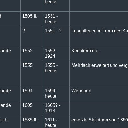
heute
d
1505 ff.
1531 -
heute
?
1551 - ?
Leuchtfeuer im Turm des Ka
lande
1552
1552 -
Kirchturm etc.
1924
1555
1555 -
Mehrfach erweitert und verg
heute
lande
1594
1594 -
Wehrturm
heute
lande
1605
1605? -
1913
eich
1585 ff.
1611 -
ersetzte Steinturm von 1360
heute