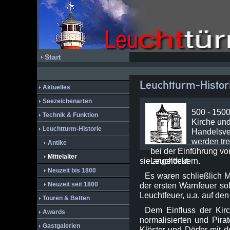
Start
Leuchtturm-Histor
Aktuelles
Seezeichenarten
500 - 150
Technik & Funktion
Kirche un
Leuchtturm-Historie
Handelsve
werden tre
Antike
bei der Einführung vo
Mittelalter
sie angelockt.
Leuchtfeuern.
Neuzeit bis 1800
Es waren schließlich M
Neuzeit seit 1800
der ersten Warnfeuer s
Leuchtfeuer, u.a. auf 
Touren & Betten
Dem Einfluss der Kir
Awards
normalisierten und Pirat
Gastgalerien
Klöster und Dörfer mit d