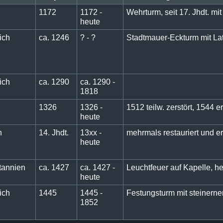
1172
1172 -
Wehrturm, seit 17. Jhdt. mit
heute
ich
ca. 1246
? - ?
Stadtmauer-Eckturm mit Lat
ich
ca. 1290
ca. 1290 -
1818
1326
1326 -
1512 teilw. zerstört, 1544 e
heute
n
14. Jhdt.
13xx -
mehrmals restauriert und e
heute
tannien
ca. 1427
ca. 1427 -
Leuchtfeuer auf Kapelle, h
heute
ich
1445
1445 -
Festungsturm mit steinerner
1852