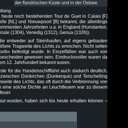
der flandrischen Küste und in der Ostsee.
ntlang
s heute noch bestehenden Tour de Guet in Calais [F]
elle [NL] und Nieuwpoort [B] bekannt, die allerdings
 kommenden Jahrzehnten u.a. in England (Hunstanton,
gnale (1304), Venedig (1312), Genua (1326)).
die entweder auf Steinhaufen, auf eigens gebauten
ere Tragweite des Lichts zu erreichen. Nicht selten
rb« befestigt wurde. In Einzelfällen war auch von
 bescheiden gewesen sein. Eindrucksvoller waren da
dem 12. Jahrhundert bekannt waren.
te für die Handelsschifffahrt auch dadurch deutlich,
n zwischen Dünkirchen (Dunkerque) und Terschelling
hweite des Lichts, das oft durch die Verbrennung von
ch eine solche Dichte an Leuchtfeuern war zu diesem
feuer.
baut wurden, haben sich bis heute erhalten können –