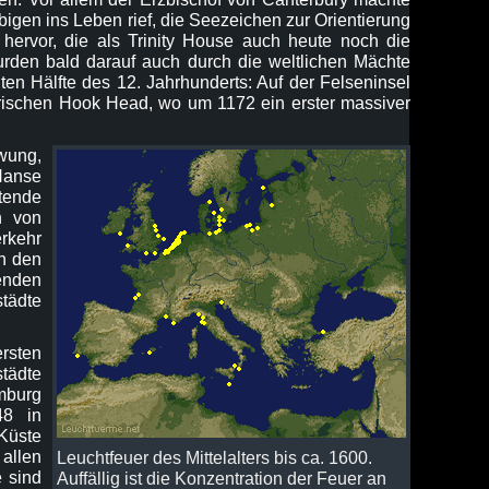
ubigen ins Leben rief, die Seezeichen zur Orientierung
 hervor, die als Trinity House auch heute noch die
rden bald darauf auch durch die weltlichen Mächte
en Hälfte des 12. Jahrhunderts: Auf der Felseninsel
 irischen Hook Head, wo um 1172 ein erster massiver
hwung,
Hanse
ende
n von
rkehr
in den
genden
tädte
rsten
tädte
amburg
48 in
Küste
allen
Leuchtfeuer des Mittelalters bis ca. 1600.
 sind
Auffällig ist die Konzentration der Feuer an