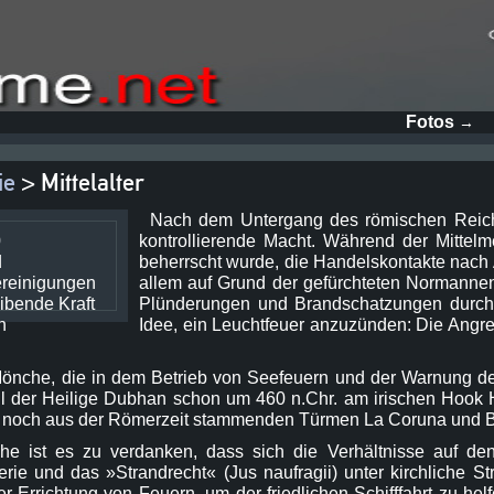
Fotos
→
ie
> Mittelalter
Nach dem Untergang des römischen Reichs
0
kontrollierende Macht. Während der Mittel
d
beherrscht wurde, die Handelskontakte nach A
reinigungen
allem auf Grund der gefürchteten Normanne
ibende Kraft
Plünderungen und Brandschatzungen durch
n
Idee, ein Leuchtfeuer anzuzünden: Die Angre
önche, die in dem Betrieb von Seefeuern und der Warnung der 
oll der Heilige Dubhan schon um 460 n.Chr. am irischen Hook
den noch aus der Römerzeit stammenden Türmen La Coruna und 
che ist es zu verdanken, dass sich die Verhältnisse auf 
erie und das »Strandrecht« (Jus naufragii) unter kirchliche S
er Errichtung von Feuern, um der friedlichen Schifffahrt zu he