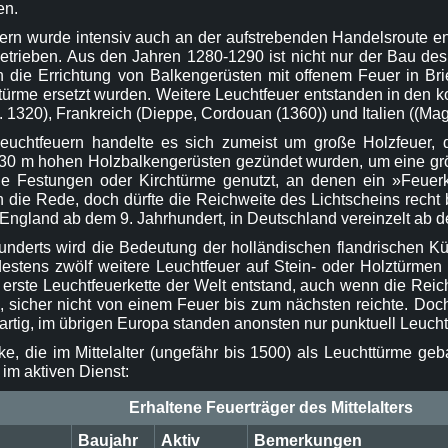
en.
ern wurde intensiv auch an der aufstrebenden Handelsroute e
betrieben. Aus den Jahren 1280-1290 ist nicht nur der Bau de
ch die Errichtung von Balkengerüsten mit offenem Feuer in Bri
ntürme ersetzt wurden. Weitere Leuchtfeuer entstanden in den
a. 1320), Frankreich (Dieppe, Cordouan (1360)) und Italien ((Ma
euchtfeuern handelte es sich zumeist um große Holzfeuer, 
 30 m hohen Holzbalkengerüsten gezündet wurden, um eine größ
 Festungen oder Kirchtürme genutzt, an denen ein »Feuerko
die Rede, doch dürfte die Reichweite des Lichtscheins recht
 England ab dem 9. Jahrhundert, in Deutschland vereinzelt ab 
underts wird die Bedeutung der holländischen flandrischen Küs
estens zwölf weitere Leuchtfeuer auf Stein- oder Holztürme
 erste Leuchtfeuerkette der Welt entstand, auch wenn die Reic
e, sicher nicht von einem Feuer bis zum nächsten reichte. Do
gartig, im übrigen Europa standen anonsten nur punktuell Leucht
, die im Mittelalter (ungefähr bis 1500) als Leuchttürme ge
im aktiven Dienst:
Erhaltene Feuerträger des Mittelalters
Baujahr
Aktiv
Bemerkungen