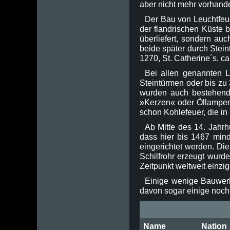
aber nicht mehr vorhand
Der Bau von Leuchtfeu
der flandrischen Küste 
überliefert, sondern au
beide später durch Stei
1270, St. Catherine´s, c
Bei allen genannten L
Steintürmen oder bis zu
wurden auch bestehende
»Kerzen« oder Öllampen 
schon Kohlefeuer, die in
Ab Mitte des 14. Jahrh
dass hier bis 1467 mind
eingerichtet werden. Die
Schilfrohr erzeugt wurd
Zeitpunkt weltweit einzi
Einige wenige Bauwerke
davon sogar einige noch 
Name
Nation