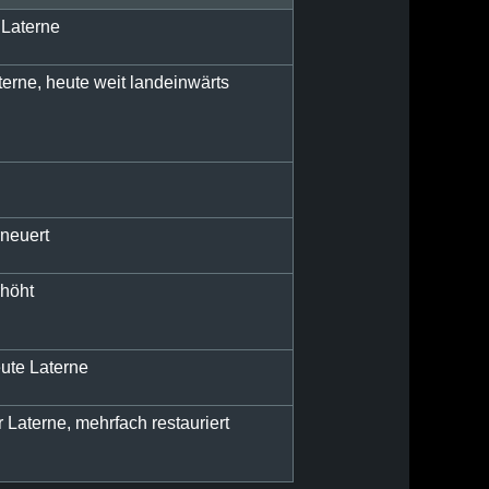
 Laterne
erne, heute weit landeinwärts
rneuert
rhöht
eute Laterne
 Laterne, mehrfach restauriert