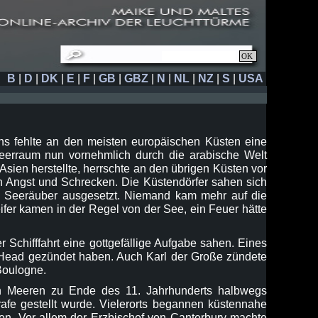
B
|
D
|
DK
|
E
|
F
|
GB
|
GBZ
|
N
|
NL
|
NZ
|
S
|
USA
 fehlte an den meisten europäischen Küsten eine
meerraum nun vornehmlich durch die arabische Welt
sien herstellte, herrschte an den übrigen Küsten vor
n Angst und Schrecken. Die Küstendörfer sahen sich
 Seeräuber ausgesetzt. Niemand kam mehr auf die
ifer kamen in der Regel von der See, ein Feuer hätte
Schifffahrt eine gottgefällige Aufgabe sahen. Eines
 Head gezündet haben. Auch Karl der Große zündete
Boulogne.
den Meeren zu Ende des 11. Jahrhunderts halbwegs
trafe gestellt wurde. Vielerorts begannen küstennahe
lfen. Vor allem der Erzbischof von Canterbury machte