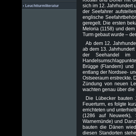
sich im 12. Jahrhundert 
Leuchtturmliteratur
der Seefahrer aufstelle
englische Seefahrtbehö
geregelt. Die ersten be
Meloria (1158) und dem 
Turm gebaut wurde – der 
Ab dem 12. Jahrhunder
ab dem 13. Jahrhundert
der Seehandel im n
Handelsumschlagpunkt
Brügge (Flandern) und 
entlang der Nordsee- und
Ostseeraum erstreckte. D
Zündung von neuen Leu
wachten genau über die 
Die Lübecker bauten 
Feuerturm, es folgte ku
errichteten und unterhie
(1286 auf Neuwerk), 
Warnemünde) und Danzi
bauten die Dänen wied
diesen Standorten steh