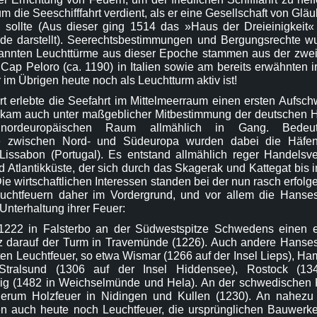
um die Seeschifffahrt verdient, als er eine Gesellschaft von Glä
n sollte (Aus dieser ging 1514 das »Haus der Dreieinigkeit«
rde darstellt). Seerechtsbestimmungen und Bergungsrechte wu
kannten Leuchttürme aus dieser Epoche stammen aus der zweit
Cap Peloro (ca. 1190) in Italien sowie am bereits erwähnten
im Übrigen heute noch als Leuchtturm aktiv ist!
t erlebte die Seefahrt im Mittelmeerraum einen ersten Aufsc
 kam auch unter maßgeblicher Mitbestimmung der deutschen 
ordeuropäischen Raum allmählich in Gang. Bedeut
e zwischen Nord- und Südeuropa wurden dabei die Häfe
Lissabon (Portugal). Es entstand allmählich reger Handelsve
 Atlantikküste, der sich durch das Skagerak und Kattegat bis 
ie wirtschaftlichen Interessen standen bei der nun rasch erfol
chtfeuern daher im Vordergrund, und vor allem die Hanses
Unterhaltung ihrer Feuer:
1222 in Falsterbo an der Südwestspitze Schwedens einen e
rz darauf der Turm in Travemünde (1226). Auch andere Hanses
lten Leuchtfeuer, so etwa Wismar (1266 auf der Insel Lieps), H
Stralsund (1306 auf der Insel Hiddensee), Rostock (13
g (1482 in Weichselmünde und Hela). An der schwedischen 
erum Holzfeuer in Nidingen und Kullen (1230). An nahezu 
en auch heute noch Leuchtfeuer, die ursprünglichen Bauwerke