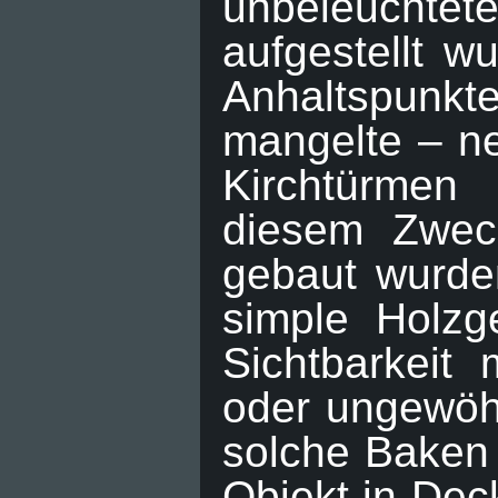
unbeleuchtete
aufgestellt 
Anhaltspun
mangelte – n
Kirchtürmen
diesem Zweck
gebaut wurde
simple Holzg
Sichtbarkeit 
oder ungewöh
solche Baken 
Objekt in Dec