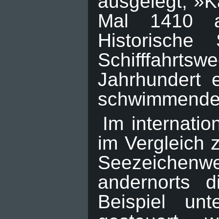
ausgelegt, »
Mal 1410 a
Historische
Schifffahrts
Jahrhundert 
schwimmende
Im internati
im Vergleich 
Seezeichen
andernorts d
Beispiel un