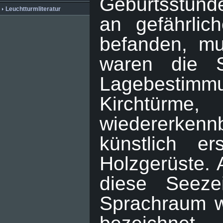
Geburtsstund
Leuchtturmliteratur
an gefährlich
befanden, mu
waren die S
Lagebestimm
Kirchtürm
wiedererken
künstlich e
Holzgerüste. 
diese Seeze
Sprachraum w