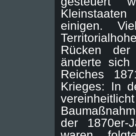
gesteuert 
Kleinstaaten
einigen. Vi
Territorialh
Rücken der 
änderte sich
Reiches 187
Krieges: In 
vereinheitl
Baumaßnahme
der 1870er-
waren, folg