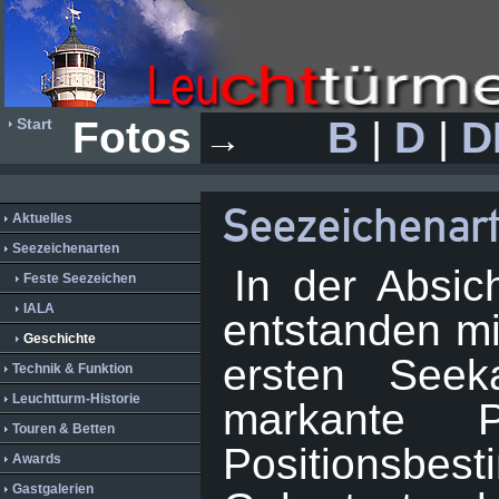
Fotos
B
|
D
|
D
Start
→
Seezeichenar
Aktuelles
Seezeichenarten
In der Absic
Feste Seezeichen
IALA
entstanden mi
Geschichte
ersten Seek
Technik & Funktion
Leuchtturm-Historie
markante 
Touren & Betten
Positionsbe
Awards
Gastgalerien