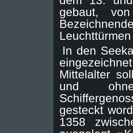
dem 13. und
gebaut, von
Bezeichnende
Leuchttürmen
In den Seeka
eingezeichnet
Mittelalter s
und ohne
Schiffergeno
gesteckt wor
1358 zwisch