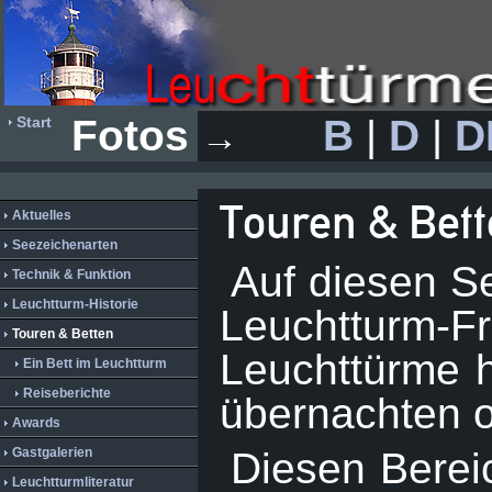
Fotos
B
|
D
|
D
Start
→
Touren & Bet
Aktuelles
Seezeichenarten
Auf diesen S
Technik & Funktion
Leuchtturm-Historie
Leuchtturm-F
Touren & Betten
Leuchttürme h
Ein Bett im Leuchtturm
Reiseberichte
übernachten o
Awards
Gastgalerien
Diesen Berei
Leuchtturmliteratur