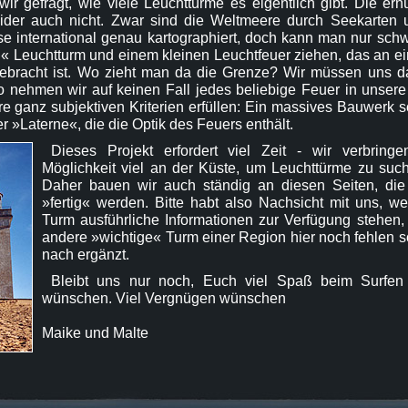
r gefragt, wie viele Leuchttürme es eigentlich gibt. Die ern
leider auch nicht. Zwar sind die Weltmeere durch Seekarten
se international genau kartographiert, doch kann man nur sch
« Leuchtturm und einem kleinen Leuchtfeuer ziehen, das an e
ebracht ist. Wo zieht man da die Grenze? Wir müssen uns da
o nehmen wir auf keinen Fall jedes beliebige Feuer in unse
re ganz subjektiven Kriterien erfüllen: Ein massives Bauwerk s
r »Laterne«, die die Optik des Feuers enthält.
Dieses Projekt erfordert viel Zeit - wir verbring
Möglichkeit viel an der Küste, um Leuchttürme zu such
Daher bauen wir auch ständig an diesen Seiten, die
»fertig« werden. Bitte habt also Nachsicht mit uns, 
Turm ausführliche Informationen zur Verfügung stehen,
andere »wichtige« Turm einer Region hier noch fehlen so
nach ergänzt.
Bleibt uns nur noch, Euch viel Spaß beim Surfen
wünschen. Viel Vergnügen wünschen
Maike und Malte