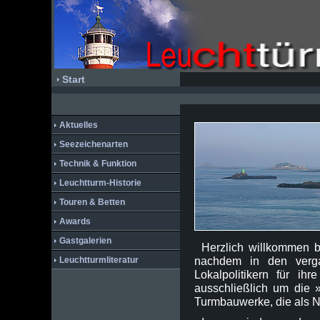
Start
Aktuelles
Seezeichenarten
Technik & Funktion
Leuchtturm-Historie
Touren & Betten
Awards
Gastgalerien
Herzlich willkommen b
Leuchtturmliteratur
nachdem in den verga
Lokalpolitikern für ih
ausschließlich um die 
Turmbauwerke, die als Nav