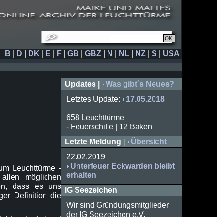
B
|
D
|
DK
|
E
|
F
|
GB
|
GBZ
|
N
|
NL
|
NZ
|
S
|
USA
Updates |
Was gibt´s Neues?
Letztes Update:
17.05.2018
658 Leuchttürme
- Feuerschiffe | 12 Baken
Letzte Meldung |
Übersicht
22.02.2019
Unterfeuer Eckwarden bleibt
 um Leuchttürme -
erhalten
allen möglichen
llen, dass es uns
IG Seezeichen
er Definition die
Wir sind Gründungsmitglieder
der IG Seezeichen e.V.