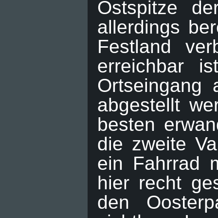
Ostspitze de
allerdings be
Festland ve
erreichbar i
Ortseingang a
abgestellt we
besten erwan
die zweite Va
ein Fahrrad 
hier recht ge
den Oosterp