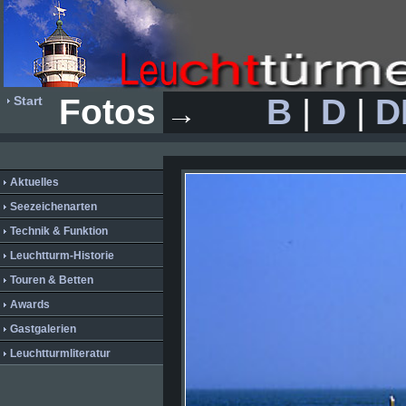
Fotos
B
|
D
|
D
Start
→
Aktuelles
Seezeichenarten
Technik & Funktion
Leuchtturm-Historie
Touren & Betten
Awards
Gastgalerien
Leuchtturmliteratur