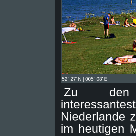
52° 27' N | 005° 08' E
Zu den 
interessant
Niederlande z
im heutigen M