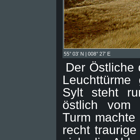
55° 03' N | 008° 27' E
Der Östliche 
Leuchttürme 
Sylt steht 
östlich vom
Turm machte 
recht traurig