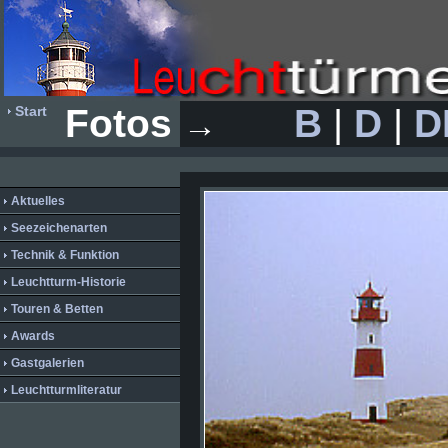
Fotos
B
|
D
|
D
Start
→
Aktuelles
Seezeichenarten
Technik & Funktion
Leuchtturm-Historie
Touren & Betten
Awards
Gastgalerien
Leuchtturmliteratur