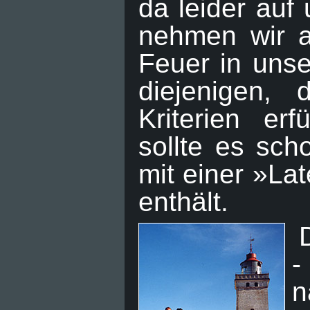
da leider auf
nehmen wir au
Feuer in uns
diejenigen, 
Kriterien er
sollte es sch
mit einer »La
enthält.
-
n