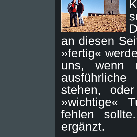
K
s
D
an diesen Sei
»fertig« werde
uns, wenn 
ausführliche
stehen, ode
»wichtige« 
fehlen sollt
ergänzt.