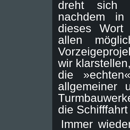
dreht sich
nachdem in
dieses Wort
allen möglic
Vorzeigeproje
wir klarstelle
die »echten
allgemeiner u
Turmbauwerke,
die Schifffahr
Immer wieder