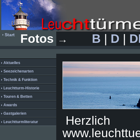
Fotos
B
|
D
|
D
Start
→
Aktuelles
Seezeichenarten
Technik & Funktion
Leuchtturm-Historie
Touren & Betten
Awards
Gastgalerien
Herzlic
Leuchtturmliteratur
www.leuchttu