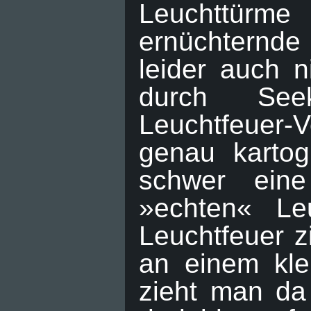
Leuchttürm
ernüchternde 
leider auch n
durch See
Leuchtfeuer-
genau kartog
schwer ein
»echten« Le
Leuchtfeuer z
an einem kle
zieht man da