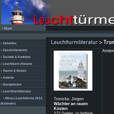
Start
Leuchtturmliteratur
> Tron
Aktuelles
Seezeichenarten
Ander
Technik & Funktion
Leuchtturm-Historie
Touren & Betten
Awards
Gastgalerien
Leuchtturmliteratur
Mirau | Leuchttürme 2014
Tronicke, Jürgen
Wächter an rauen
(Kalender)
Küsten
272 Seiten, xx farbige