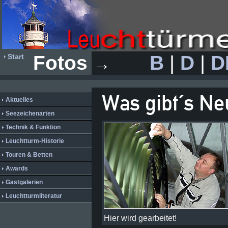
Fotos
B
|
D
|
D
Start
→
Was gibt´s Ne
Aktuelles
Seezeichenarten
Technik & Funktion
Leuchtturm-Historie
Touren & Betten
Awards
Gastgalerien
Leuchtturmliteratur
Hier wird gearbeitet!