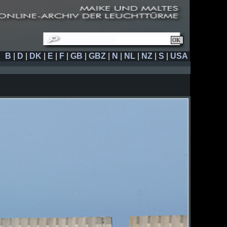
B
|
D
|
DK
|
E
|
F
|
GB
|
GBZ
|
N
|
NL
|
NZ
|
S
|
USA