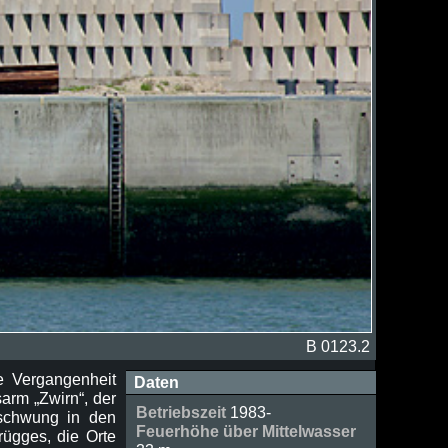
B 0123.2
e Vergangenheit
Daten
sarm „Zwirn“, der
Betriebszeit
1983-
fschwung in den
Feuerhöhe über Mittelwasser
rügges, die Orte