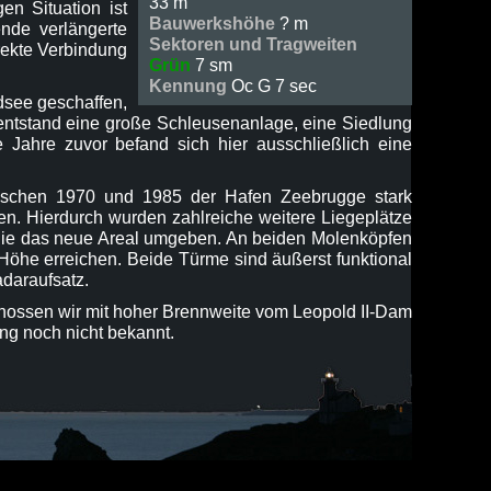
33 m
n Situation ist
Bauwerkshöhe
? m
ende verlängerte
Sektoren und Tragweiten
rekte Verbindung
Grün
7 sm
Kennung
Oc G 7 sec
dsee geschaffen,
entstand eine große Schleusenanlage, eine Siedlung
ahre zuvor befand sich hier ausschließlich eine
zwischen 1970 und 1985 der Hafen Zeebrugge stark
en. Hierdurch wurden zahlreiche weitere Liegeplätze
t, die das neue Areal umgeben. An beiden Molenköpfen
Höhe erreichen. Beide Türme sind äußerst funktional
daraufsatz.
schossen wir mit hoher Brennweite vom Leopold II-Dam
ang noch nicht bekannt.