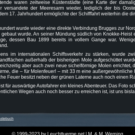
nde waren zeitweise Küstenstädte (eine Karte der damalige
er versandete der Meeresarm wieder, lediglich der bis Oost
m 17. Jahrhundert ermöglichte der Schifffahrt weiterhin die di
hundert wurde wieder eine direkte Verbindung Brugges zur Nor
 gebaut wurde. An seiner Mündung südlich von Knokke-Heist 
e, dessen Bau 1899 bereits in vollem Gange war. Wenige J
and.
iens im internationalen Schiffsverkehr zu stärken, wurde 
Landflächen außerhalb der bisherigen Mole aufgeschüttet wurd
gleichzeitig aber auch zwei neue sichelförmige Molen errichte
rme, die – für Molenfeuer! – mit 33 m eine außergewöhnliche 
che Feuer besitzt neben der grünen Laterne auch noch einen Ra
st für auswärtige Autofahrer ein kleines Abenteuer. Das Foto 
entlichen Wegen auch noch besser zu erreichen ist, ist uns bisl
stebuch
© 1999-2023 by Leuchttuerme.net | M. & M. Werning