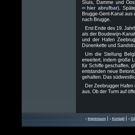
Sluis, Damme und Ooste
hier abrufbar
). Spät
Brugge-Gent-Kanal aus de
nach Brugge.
Erst Ende des 19. Jahr
als der Boudewijn-Kanal
und der Hafen Zeebrugg
Dünenkette und Sandstr
Um die Stellung Belg
erweitert, indem große 
für Schiffe geschaffen, 
entstanden neue Betontü
gehalten. Das südwestli
Der Zeebrugger Hafen i
aus. Ob der Turm auf öff
|
|
Impressum
Kontakt
Gä