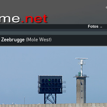
Fotos
→
 Zeebrugge
(Mole West)