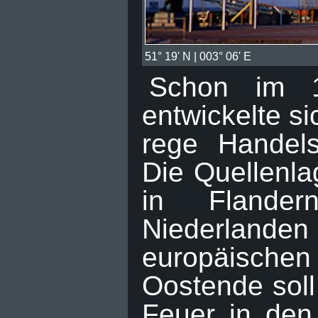
51° 19' N | 003° 06' E
Schon im 1
entwickelte si
rege Handels
Die Quellenla
in Flande
Niederlande
europäischen
Oostende soll
Feuer in den