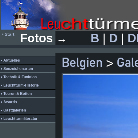
Fotos
B
|
D
|
D
Start
→
Belgien
>
Gal
Aktuelles
Seezeichenarten
Technik & Funktion
Leuchtturm-Historie
Touren & Betten
Awards
Gastgalerien
Leuchtturmliteratur