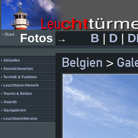
Fotos
B
|
D
|
D
Start
→
Belgien
>
Gal
Aktuelles
Seezeichenarten
Technik & Funktion
Leuchtturm-Historie
Touren & Betten
Awards
Gastgalerien
Leuchtturmliteratur