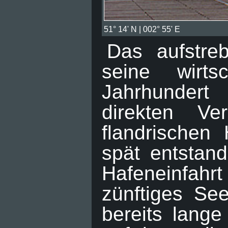
51° 14' N | 002° 55' E
Das aufstre
seine wirts
Jahrhunder
direkten Ve
flandrischen 
spät entstan
Hafeneinfahr
zünftiges Se
bereits lange