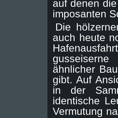
auf denen die
imposanten Sc
Die hölzerne
auch heute n
Hafenausfa
gusseiserne
ähnlicher Ba
gibt. Auf An
in der Sam
identische Le
Vermutung nah