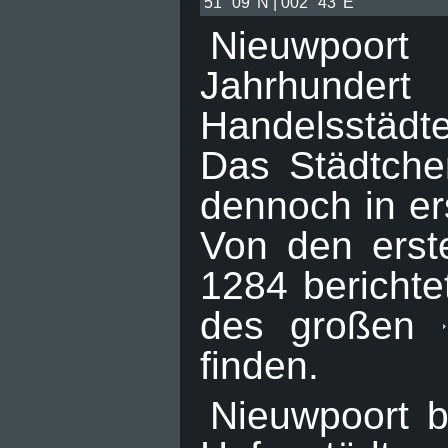
51° 09' N | 002° 43' E
Nieuwpoort
Jahrhundert
Handelsstädt
Das Städtche
dennoch in ers
Von den erst
1284 berichte
des großen
finden.
Nieuwpoort b