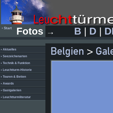
Fotos
B
|
D
|
D
Start
→
Belgien
>
Gal
Aktuelles
Seezeichenarten
Technik & Funktion
Leuchtturm-Historie
Touren & Betten
Awards
Gastgalerien
Leuchtturmliteratur