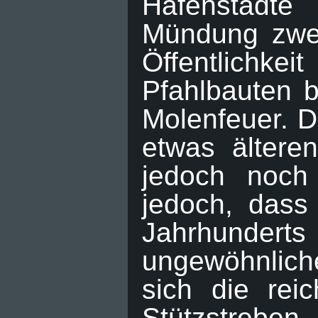
Hafenstädte
Mündung zwei 
Öffentlichke
Pfahlbauten b
Molenfeuer. D
etwas ältere
jedoch noch 
jedoch, dass
Jahrhunderts
ungewöhnliche
sich die rei
Stützstreben