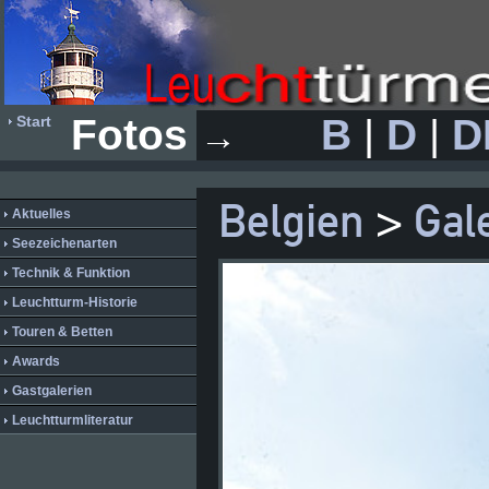
Fotos
B
|
D
|
D
Start
→
Belgien
>
Gal
Aktuelles
Seezeichenarten
Technik & Funktion
Leuchtturm-Historie
Touren & Betten
Awards
Gastgalerien
Leuchtturmliteratur