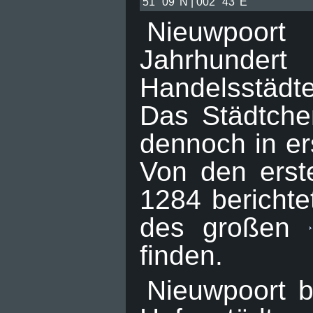
51° 09' N | 002° 43' E
Nieuwpoort
Jahrhundert
Handelsstädt
Das Städtche
dennoch in ers
Von den erst
1284 berichte
des großen
finden.
Nieuwpoort b