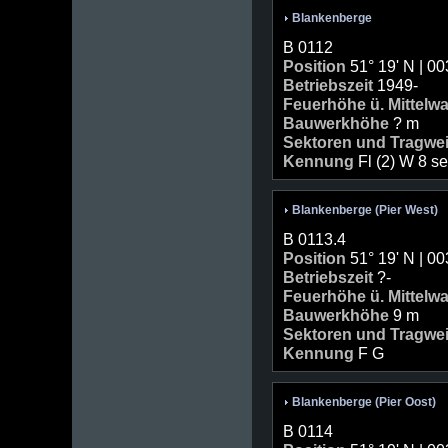
Blankenberge
B 0112
Position
51° 19' N | 00
Betriebszeit
1949-
Feuerhöhe ü. Mittelw
Bauwerkhöhe
? m
Sektoren und Tragwe
Kennung
Fl (2) W 8 s
Blankenberge (Pier West)
B 0113.4
Position
51° 19' N | 00
Betriebszeit
?-
Feuerhöhe ü. Mittelw
Bauwerkhöhe
9 m
Sektoren und Tragwe
Kennung
F G
Blankenberge (Pier Oost)
B 0114