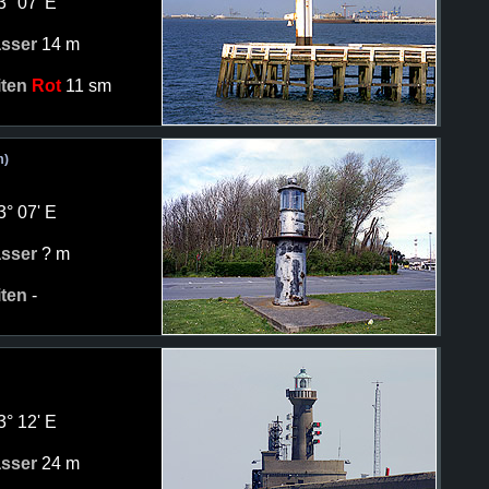
3° 07' E
asser
14 m
iten
Rot
11 sm
m)
3° 07' E
asser
? m
iten
-
3° 12' E
asser
24 m