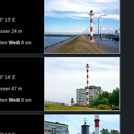
3° 13' E
asser
24 m
iten
Weiß
8 sm
3° 14' E
asser
47 m
iten
Weiß
8 sm