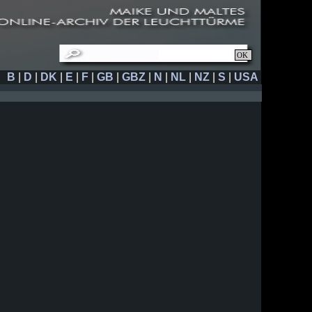
B
|
D
|
DK
|
E
|
F
|
GB
|
GBZ
|
N
|
NL
|
NZ
|
S
|
USA