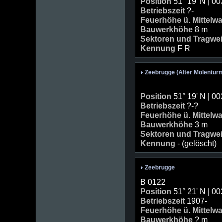
Position
51° 19' N | 00
Betriebszeit
?-
Feuerhöhe ü. Mittelw
Bauwerkhöhe
8 m
Sektoren und Tragwe
Kennung
F R
Zeebrugge (Alter Molentur
Position
51° 19' N | 00
Betriebszeit
?-?
Feuerhöhe ü. Mittelw
Bauwerkhöhe
3 m
Sektoren und Tragwe
Kennung
- (gelöscht)
Zeebrugge
B 0122
Position
51° 21' N | 00
Betriebszeit
1907-
Feuerhöhe ü. Mittelw
Bauwerkhöhe
? m