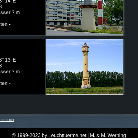
3° 14' E
3
asser
? m
iten
-
3° 13' E
3
asser
? m
iten
-
stebuch
© 1999-2023 by Leuchttuerme.net | M. & M. Werning