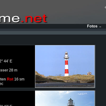
Fotos
→
2° 44' E
asser
28 m
iten
Rot
16 sm
ec