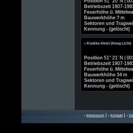
Position
51° 20' N | 00
Betriebszeit
1907-198
Feuerhöhe ü. Mittelw
Bauwerkhöhe
? m
Sektoren und Tragwe
Kennung
- (gelöscht)
Knokke-Heist (Hoog Licht)
Position
51° 21' N | 00
Betriebszeit
1907-198
Feuerhöhe ü. Mittelw
Bauwerkhöhe
34 m
Sektoren und Tragwe
Kennung
- (gelöscht)
|
|
Impressum
Kontakt
Gä