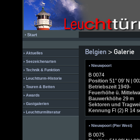
Start
Belgien
> Galerie
Aktuelles
Seezeichenarten
Nieuwpoort
Technik & Funktion
B 0074
Leuchtturm-Historie
Position
51° 09' N | 00
Betriebszeit
1949-
Touren & Betten
Feuerhöhe ü. Mittelw
Awards
Bauwerkhöhe
29 m
Gastgalerien
Sektoren und Tragwe
Kennung
Fl (2) R 14 s
Leuchtturmliteratur
Nieuwpoort (Pier West)
B 0075