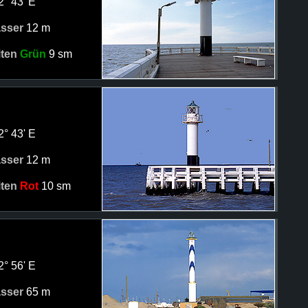
2° 43' E
asser
12 m
iten
Grün
9 sm
2° 43' E
asser
12 m
iten
Rot
10 sm
2° 56' E
asser
65 m