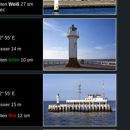
iten
Weiß
27 sm
sec
2° 55' E
asser
14 m
iten
Grün
10 sm
2° 55' E
asser
15 m
iten
Rot
12 sm