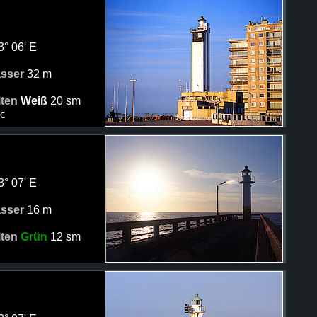
3° 06' E
asser
32 m
iten
Weiß
20 sm
ec
3° 07' E
asser
16 m
iten
Grün
12 sm