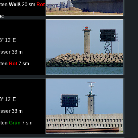
iten
Weiß
20 sm
Rot
ec
3° 12' E
asser
33 m
iten
Rot
7 sm
3° 12' E
asser
33 m
iten
Grün
7 sm