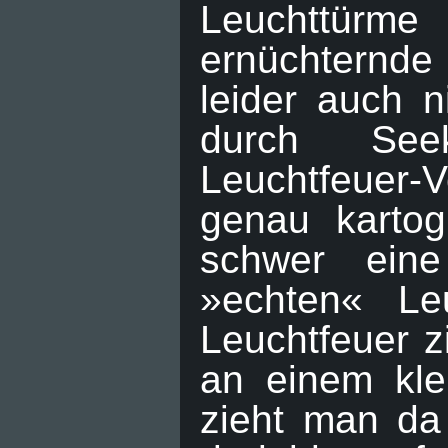
Leuchttürm
ernüchternde 
leider auch n
durch See
Leuchtfeuer-
genau kartog
schwer ein
»echten« Le
Leuchtfeuer z
an einem kle
zieht man da