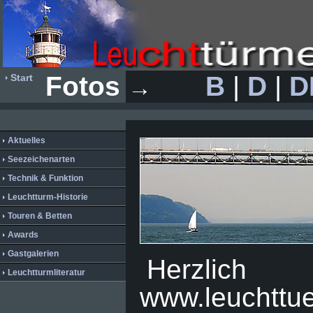
Fotos
B
|
D
|
D
Start
→
Aktuelles
Seezeichenarten
Technik & Funktion
Leuchtturm-Historie
Touren & Betten
Awards
Gastgalerien
Herzlic
Leuchtturmliteratur
www.leuchttu