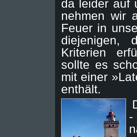
da leider auf
nehmen wir au
Feuer in uns
diejenigen, 
Kriterien er
sollte es sch
mit einer »La
enthält.
-
n