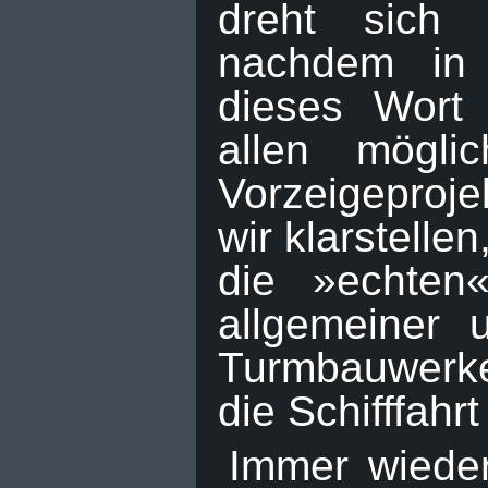
dreht sich
nachdem in
dieses Wort
allen möglic
Vorzeigeproje
wir klarstelle
die »echten
allgemeiner u
Turmbauwerke,
die Schifffahr
Immer wieder