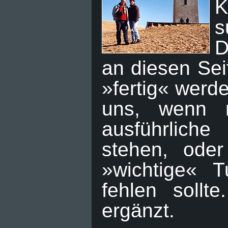
K
s
D
an diesen Sei
»fertig« werde
uns, wenn 
ausführliche
stehen, ode
»wichtige« 
fehlen sollt
ergänzt.